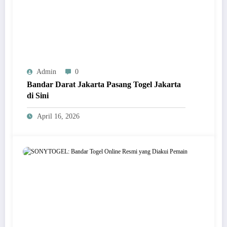
Admin
0
Bandar Darat Jakarta Pasang Togel Jakarta
di Sini
April 16, 2026