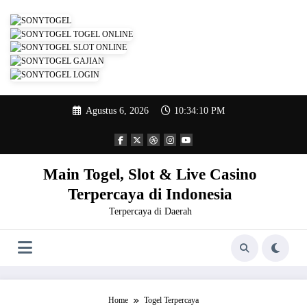
Skip
Agustus 6, 2026
10:34:11 PM
to
content
Main Togel, Slot & Live Casino
Terpercaya di Indonesia
Terpercaya di Daerah
Home
Togel Terpercaya