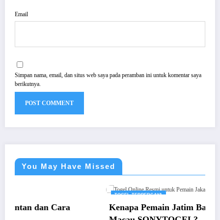
Email
Simpan nama, email, dan situs web saya pada peramban ini untuk komentar saya
berikutnya.
You May Have Missed
TOGEL TERPERCAYA
ra
Kenapa Pemain Jatim Banyak Pilih Pasaran
Macau SONYTOGEL?