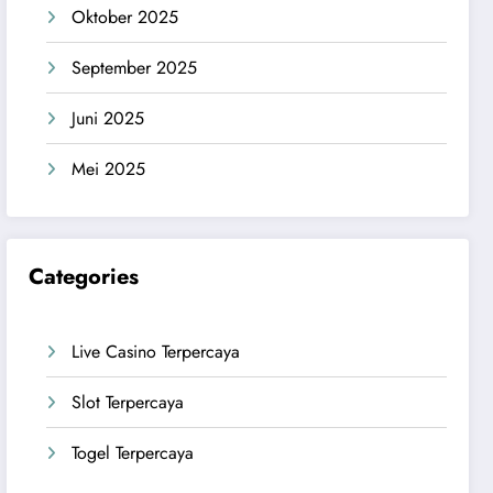
Oktober 2025
September 2025
Juni 2025
Mei 2025
Categories
Live Casino Terpercaya
Slot Terpercaya
Togel Terpercaya