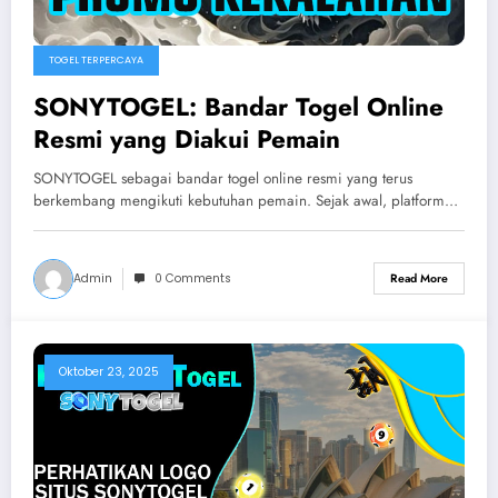
TOGEL TERPERCAYA
SONYTOGEL: Bandar Togel Online
Resmi yang Diakui Pemain
SONYTOGEL sebagai bandar togel online resmi yang terus
berkembang mengikuti kebutuhan pemain. Sejak awal, platform…
Admin
0 Comments
Read More
Oktober 23, 2025