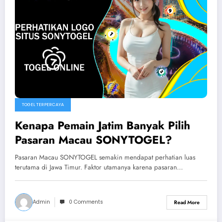
TOGEL TERPERCAYA
Kenapa Pemain Jatim Banyak Pilih
Pasaran Macau SONYTOGEL?
Pasaran Macau SONYTOGEL semakin mendapat perhatian luas
terutama di Jawa Timur. Faktor utamanya karena pasaran…
Admin
0 Comments
Read More