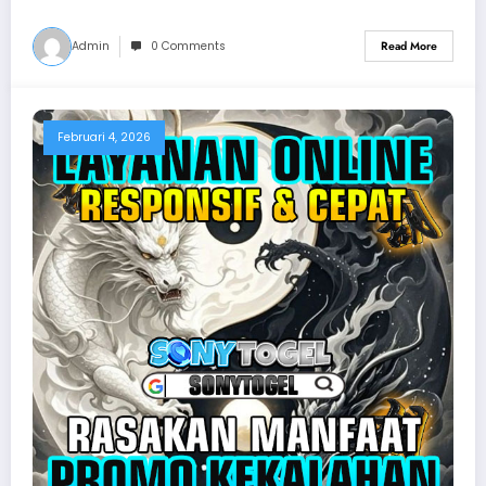
Admin
0 Comments
Read More
Februari 4, 2026