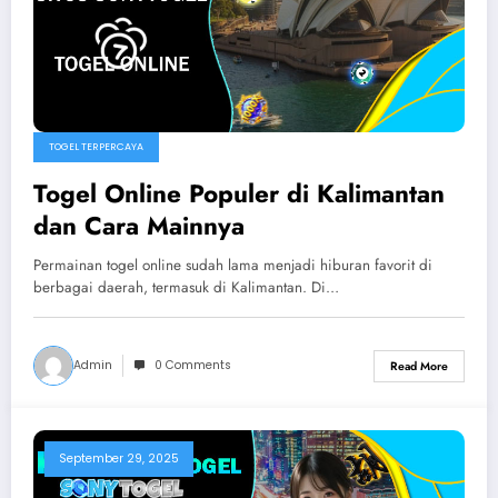
TOGEL TERPERCAYA
Togel Online Populer di Kalimantan
dan Cara Mainnya
Permainan togel online sudah lama menjadi hiburan favorit di
berbagai daerah, termasuk di Kalimantan. Di…
Admin
0 Comments
Read More
September 29, 2025