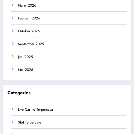
Maret 2026
Februari 2026
Oktober 2025
September 2025
Juni 2025
Mei 2025
Categories
Live Casino Terpercaya
Slot Terpercaya