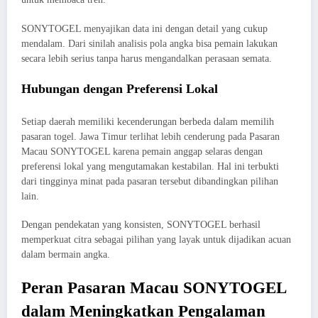
SONYTOGEL menyajikan data ini dengan detail yang cukup
mendalam. Dari sinilah analisis pola angka bisa pemain lakukan
secara lebih serius tanpa harus mengandalkan perasaan semata.
Hubungan dengan Preferensi Lokal
Setiap daerah memiliki kecenderungan berbeda dalam memilih
pasaran togel. Jawa Timur terlihat lebih cenderung pada Pasaran
Macau SONYTOGEL karena pemain anggap selaras dengan
preferensi lokal yang mengutamakan kestabilan. Hal ini terbukti
dari tingginya minat pada pasaran tersebut dibandingkan pilihan
lain.
Dengan pendekatan yang konsisten, SONYTOGEL berhasil
memperkuat citra sebagai pilihan yang layak untuk dijadikan acuan
dalam bermain angka.
Peran Pasaran Macau SONYTOGEL
dalam Meningkatkan Pengalaman