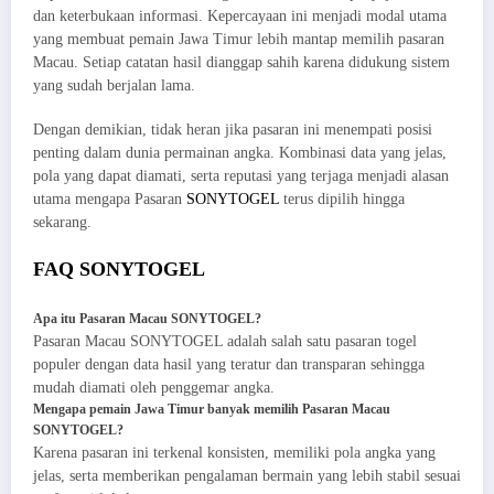
dan keterbukaan informasi. Kepercayaan ini menjadi modal utama
yang membuat pemain Jawa Timur lebih mantap memilih pasaran
Macau. Setiap catatan hasil dianggap sahih karena didukung sistem
yang sudah berjalan lama.
Dengan demikian, tidak heran jika pasaran ini menempati posisi
penting dalam dunia permainan angka. Kombinasi data yang jelas,
pola yang dapat diamati, serta reputasi yang terjaga menjadi alasan
utama mengapa Pasaran
SONYTOGEL
terus dipilih hingga
sekarang.
FAQ SONYTOGEL
Apa itu Pasaran Macau SONYTOGEL?
Pasaran Macau SONYTOGEL adalah salah satu pasaran togel
populer dengan data hasil yang teratur dan transparan sehingga
mudah diamati oleh penggemar angka.
Mengapa pemain Jawa Timur banyak memilih Pasaran Macau
SONYTOGEL?
Karena pasaran ini terkenal konsisten, memiliki pola angka yang
jelas, serta memberikan pengalaman bermain yang lebih stabil sesuai