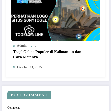
Admin
0
Togel Online Populer di Kalimantan dan
Cara Mainnya
Oktober 23, 2025
POST COMMENT
Comments