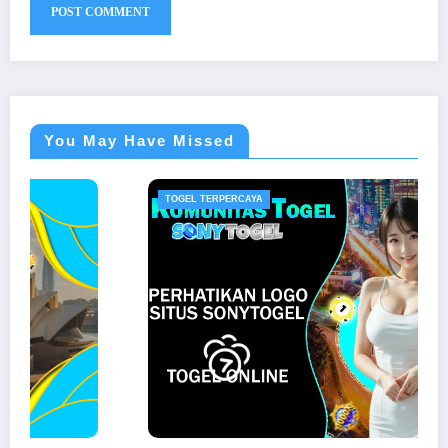
You May Have Missed
TOGEL TERPERCAYA