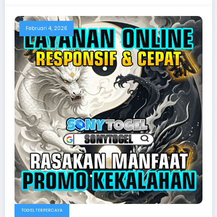
Februari 4, 2026
TOGEL TERPERCAYA