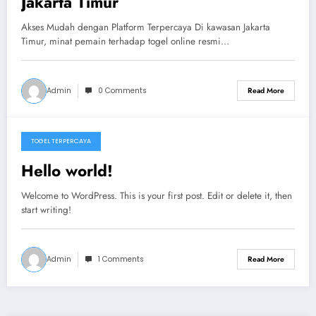
Jakarta Timur
Akses Mudah dengan Platform Terpercaya Di kawasan Jakarta
Timur, minat pemain terhadap togel online resmi…
Admin
0 Comments
Read More
TOGEL TERPERCAYA
Mei 25, 2025
Hello world!
Welcome to WordPress. This is your first post. Edit or delete it, then
start writing!
Admin
1 Comments
Read More