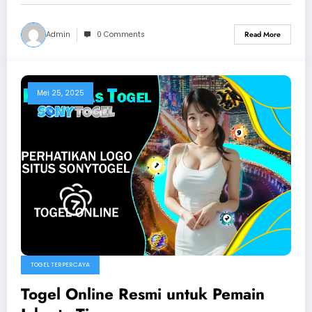
Admin
0 Comments
Read More
Mei 25, 2025
TOGEL TERPERCAYA
Togel Online Resmi untuk Pemain