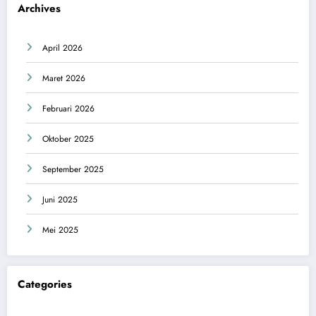
Archives
April 2026
Maret 2026
Februari 2026
Oktober 2025
September 2025
Juni 2025
Mei 2025
Categories