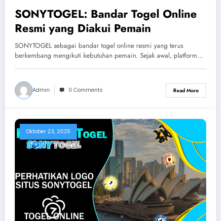
SONYTOGEL: Bandar Togel Online
Resmi yang Diakui Pemain
SONYTOGEL sebagai bandar togel online resmi yang terus
berkembang mengikuti kebutuhan pemain. Sejak awal, platform…
Admin
0 Comments
Read More
Oktober 23, 2025