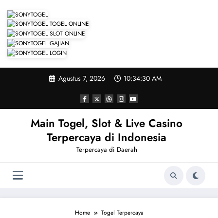
Skip
Agustus 7, 2026
10:34:31 AM
to
content
Main Togel, Slot & Live Casino
Terpercaya di Indonesia
Terpercaya di Daerah
Home
Togel Terpercaya